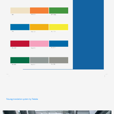
FaLang translation system by Faboba