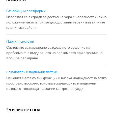
Стълбищни платформи
Използват се в сгради за достъп на хора с неравностойнойно
положение както и при трудно достъпни терени във вилните
планински райони.
Паркинг системи
Системите за паркиране са идеалното решение на
проблема със създаването на паркоместа при ограничена
площ за паркиране.
Ескалатори и подвижни пътеки
Решения с ефективни функции и висока надеждност за всяко
пространство, което изисква ескалатори или подвижни
пътеки, отговарящи на всички конкретни нужди.
“РЕИ ЛИФТС” ЕООД