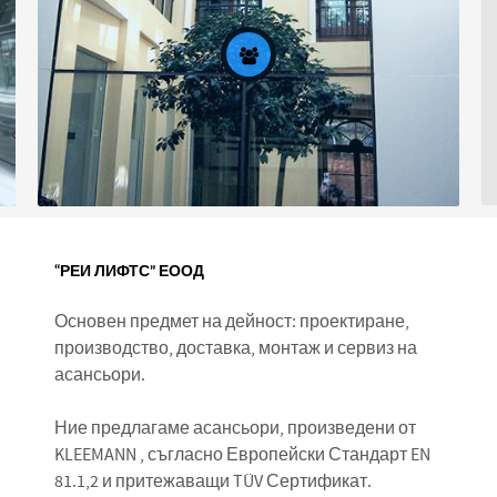
“РЕИ ЛИФТС” ЕООД
За нас
Основен предмет на дейност: проектиране,
производство, доставка, монтаж и сервиз на
асансьори.
Ние предлагаме асансьори, произведени от
KLEEMANN , съгласно Европейски Стандарт EN
81.1,2 и притежаващи TÜV Сертификат.