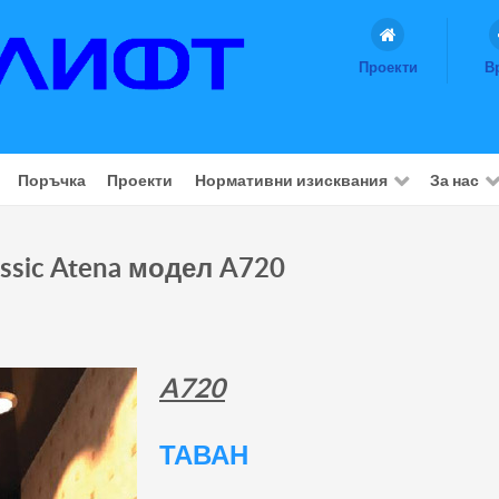
Проекти
В
Поръчка
Проекти
Нормативни изисквания
За нас
ssic Atena модел A720
A720
ТАВАН