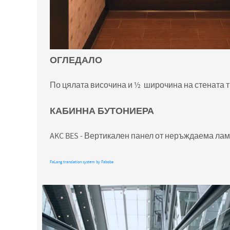
ОГЛЕДАЛО
По цялата височина и ½ широчина на стената ти
КАБИННА БУТОНИЕРА
AKC BES - Вертикален панел от неръждаема лам
FaLang translation system by Faboba