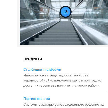
ПРОДУКТИ
Задание
Стълбищни платформи
Използват се в сгради за достъп на хора с
неравностойнойно положение както и при трудно
достъпни терени във вилните планински райони.
Паркинг системи
Системите за паркиране са идеалното решение на