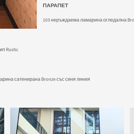
ПАРАПЕТ
103 неръждаема ламарина огледална Br
п Rustic
арина сатенирана Bronze със синя линия