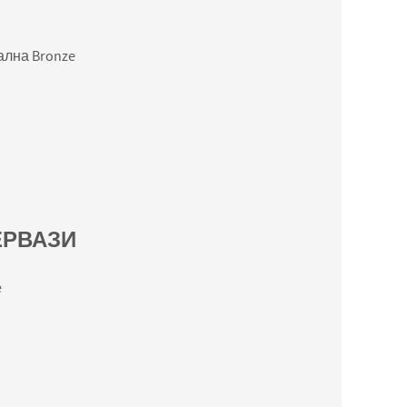
лна Bronze
ЕРВАЗИ
e