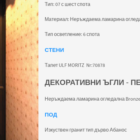
Тип: 07 с шест спота
Материал: Неръждаема ламарина огледа
Тип осветление: 6 спота
СТЕНИ
Тапет ULF MORITZ Nr:70878
ДЕКОРАТИВНИ ЪГЛИ - П
Неръждаема ламарина огледална Bronz
ПОД
Изкуствен гранит тип дърво Абанос