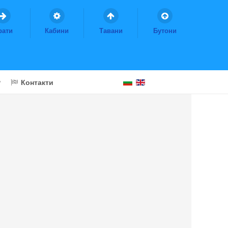
рати
Кабини
Тавани
Бутони
Контакти