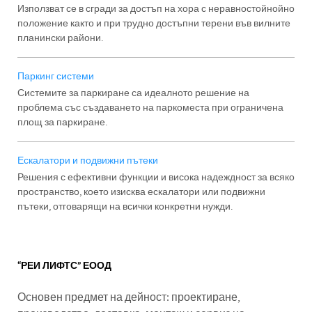
Използват се в сгради за достъп на хора с неравностойнойно
положение както и при трудно достъпни терени във вилните
планински райони.
Паркинг системи
Системите за паркиране са идеалното решение на
проблема със създаването на паркоместа при ограничена
площ за паркиране.
Ескалатори и подвижни пътеки
Решения с ефективни функции и висока надеждност за всяко
пространство, което изисква ескалатори или подвижни
пътеки, отговарящи на всички конкретни нужди.
“РЕИ ЛИФТС” ЕООД
Основен предмет на дейност: проектиране,